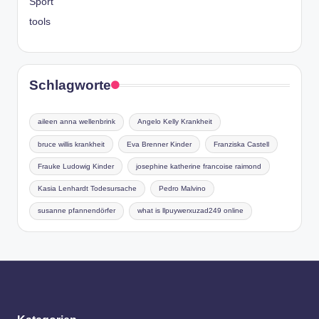
Sport
tools
Schlagworte
aileen anna wellenbrink
Angelo Kelly Krankheit
bruce willis krankheit
Eva Brenner Kinder
Franziska Castell
Frauke Ludowig Kinder
josephine katherine francoise raimond
Kasia Lenhardt Todesursache
Pedro Malvino
susanne pfannendörfer
what is llpuywerxuzad249 online