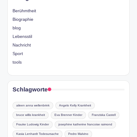
Berühmtheit
Biographie
blog
Lebensstil
Nachricht
Sport
tools
Schlagworte
aileen anna wellenbrink
Angelo Kelly Krankheit
bruce willis krankheit
Eva Brenner Kinder
Franziska Castell
Frauke Ludowig Kinder
josephine katherine francoise raimond
Kasia Lenhardt Todesursache
Pedro Malvino