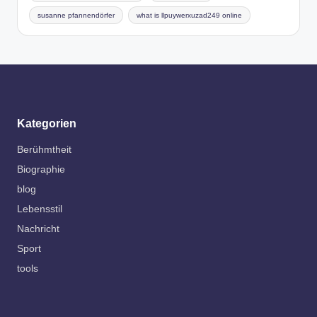
susanne pfannendörfer
what is llpuywerxuzad249 online
Kategorien
Berühmtheit
Biographie
blog
Lebensstil
Nachricht
Sport
tools