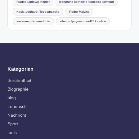
Frauke Ludowig Kinder
josephine katherine francoise raimond
Kasia Lenhardt Todesursache
Pedro Malvino
susanne pfannendörfer
what is llpuywerxuzad249 online
Kategorien
Berühmtheit
Biographie
blog
Lebensstil
Nachricht
Sport
tools