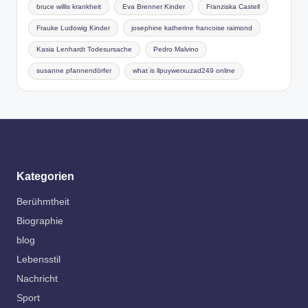
bruce willis krankheit
Eva Brenner Kinder
Franziska Castell
Frauke Ludowig Kinder
josephine katherine francoise raimond
Kasia Lenhardt Todesursache
Pedro Malvino
susanne pfannendörfer
what is llpuywerxuzad249 online
Kategorien
Berühmtheit
Biographie
blog
Lebensstil
Nachricht
Sport