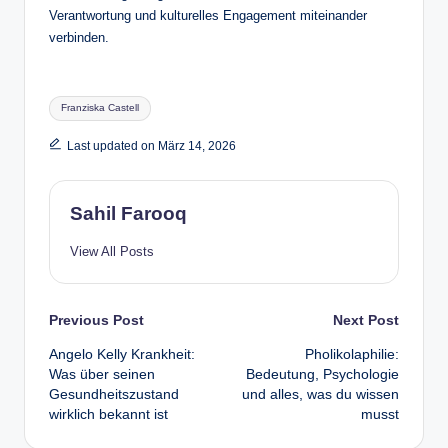
Verantwortung und kulturelles Engagement miteinander
verbinden.
Tags:
Franziska Castell
Last updated on März 14, 2026
Sahil Farooq
View All Posts
Post
Previous Post
Next Post
Angelo Kelly Krankheit:
Pholikolaphilie:
navigation
Was über seinen
Bedeutung, Psychologie
Gesundheitszustand
und alles, was du wissen
wirklich bekannt ist
musst