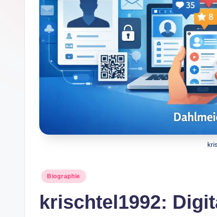
kri
Posted
Biographie
in
krischtel1992: Digit