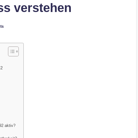
ss verstehen
ts
92
92 aktiv?