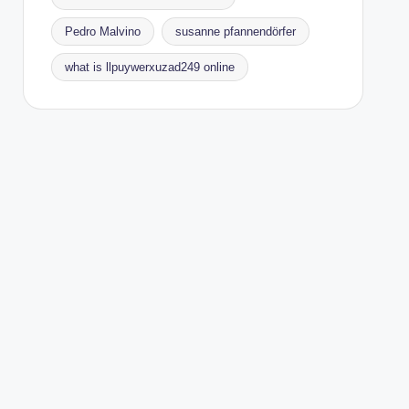
Pedro Malvino
susanne pfannendörfer
what is llpuywerxuzad249 online