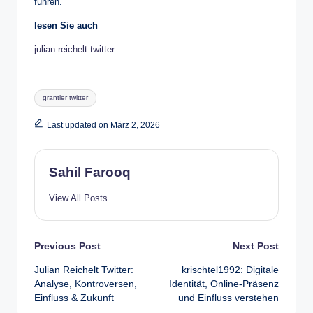
führen.
lesen Sie auch
julian reichelt twitter
Tags:
grantler twitter
Last updated on März 2, 2026
Sahil Farooq
View All Posts
Post
Previous Post
Next Post
Julian Reichelt Twitter:
krischtel1992: Digitale
navigation
Analyse, Kontroversen,
Identität, Online-Präsenz
Einfluss & Zukunft
und Einfluss verstehen