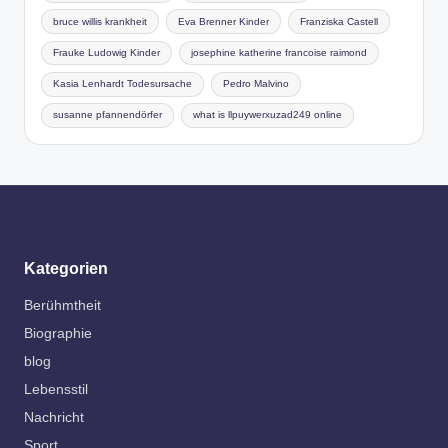
bruce willis krankheit
Eva Brenner Kinder
Franziska Castell
Frauke Ludowig Kinder
josephine katherine francoise raimond
Kasia Lenhardt Todesursache
Pedro Malvino
susanne pfannendörfer
what is llpuywerxuzad249 online
Kategorien
Berühmtheit
Biographie
blog
Lebensstil
Nachricht
Sport