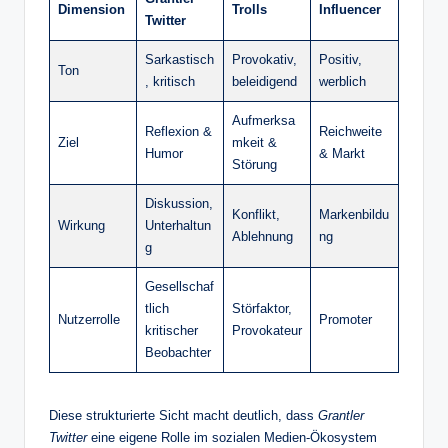
Dimension
Trolls
Influencer
Twitter
Sarkastisch
Provokativ,
Positiv,
Ton
, kritisch
beleidigend
werblich
Aufmerksa
Reflexion &
Reichweite
Ziel
mkeit &
Humor
& Markt
Störung
Diskussion,
Konflikt,
Markenbildu
Wirkung
Unterhaltun
Ablehnung
ng
g
Gesellschaf
tlich
Störfaktor,
Nutzerrolle
Promoter
kritischer
Provokateur
Beobachter
Diese strukturierte Sicht macht deutlich, dass
Grantler
Twitter
eine eigene Rolle im sozialen Medien‑Ökosystem