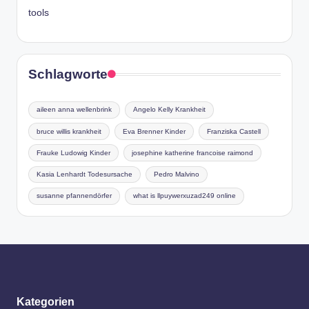
tools
Schlagworte
aileen anna wellenbrink
Angelo Kelly Krankheit
bruce willis krankheit
Eva Brenner Kinder
Franziska Castell
Frauke Ludowig Kinder
josephine katherine francoise raimond
Kasia Lenhardt Todesursache
Pedro Malvino
susanne pfannendörfer
what is llpuywerxuzad249 online
Kategorien