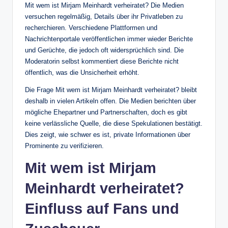
Mit wem ist Mirjam Meinhardt verheiratet? Die Medien
versuchen regelmäßig, Details über ihr Privatleben zu
recherchieren. Verschiedene Plattformen und
Nachrichtenportale veröffentlichen immer wieder Berichte
und Gerüchte, die jedoch oft widersprüchlich sind. Die
Moderatorin selbst kommentiert diese Berichte nicht
öffentlich, was die Unsicherheit erhöht.
Die Frage Mit wem ist Mirjam Meinhardt verheiratet? bleibt
deshalb in vielen Artikeln offen. Die Medien berichten über
mögliche Ehepartner und Partnerschaften, doch es gibt
keine verlässliche Quelle, die diese Spekulationen bestätigt.
Dies zeigt, wie schwer es ist, private Informationen über
Prominente zu verifizieren.
Mit wem ist Mirjam
Meinhardt verheiratet?
Einfluss auf Fans und