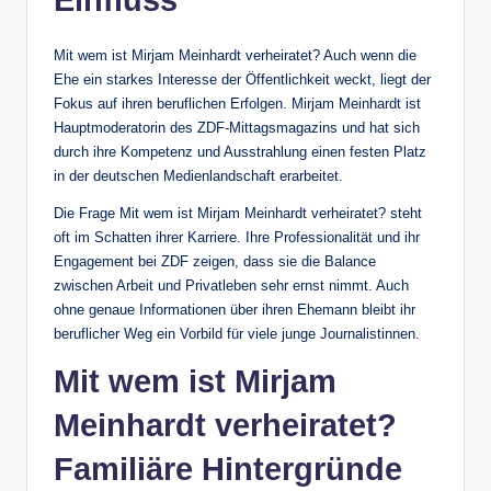
Mit wem ist Mirjam Meinhardt verheiratet? Auch wenn die
Ehe ein starkes Interesse der Öffentlichkeit weckt, liegt der
Fokus auf ihren beruflichen Erfolgen. Mirjam Meinhardt ist
Hauptmoderatorin des ZDF-Mittagsmagazins und hat sich
durch ihre Kompetenz und Ausstrahlung einen festen Platz
in der deutschen Medienlandschaft erarbeitet.
Die Frage Mit wem ist Mirjam Meinhardt verheiratet? steht
oft im Schatten ihrer Karriere. Ihre Professionalität und ihr
Engagement bei ZDF zeigen, dass sie die Balance
zwischen Arbeit und Privatleben sehr ernst nimmt. Auch
ohne genaue Informationen über ihren Ehemann bleibt ihr
beruflicher Weg ein Vorbild für viele junge Journalistinnen.
Mit wem ist Mirjam
Meinhardt verheiratet?
Familiäre Hintergründe