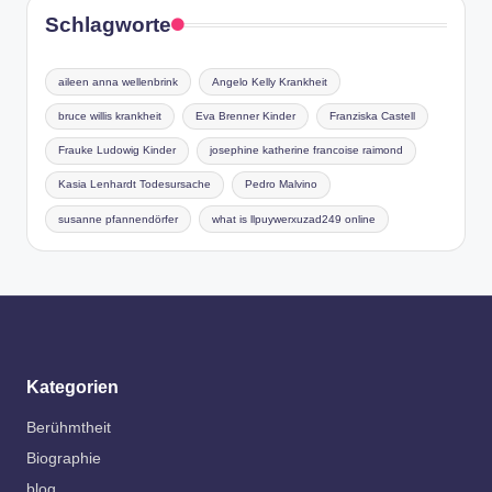
Schlagworte
aileen anna wellenbrink
Angelo Kelly Krankheit
bruce willis krankheit
Eva Brenner Kinder
Franziska Castell
Frauke Ludowig Kinder
josephine katherine francoise raimond
Kasia Lenhardt Todesursache
Pedro Malvino
susanne pfannendörfer
what is llpuywerxuzad249 online
Kategorien
Berühmtheit
Biographie
blog