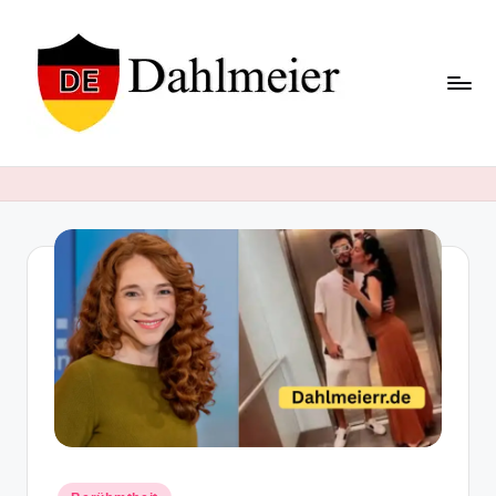
Skip
to
content
D
a
h
l
m
ei
e
r
Posted