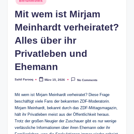
Berühmtheit
in
Mit wem ist Mirjam
Meinhardt verheiratet?
Alles über ihr
Privatleben und
Ehemann
Sahil Farooq
März 15, 2026
No Comments
Posted
by
Mit wem ist Mirjam Meinhardt verheiratet? Diese Frage
beschäftigt viele Fans der bekannten ZDF-Moderatorin.
Mirjam Meinhardt, bekannt durch das ZDF-Mittagsmagazin,
hält ihr Privatleben meist aus der Öffentlichkeit heraus.
Trotz der großen Neugier der Zuschauer gibt es nur wenige
verlässliche Informationen über ihren Ehemann oder ihr