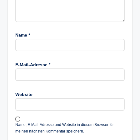
Name
*
E-Mail-Adresse
*
Website
Name, E-Mail-Adresse und Website in diesem Browser für
meinen nächsten Kommentar speichern.