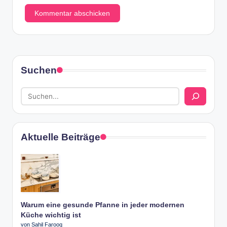
Suchen
Aktuelle Beiträge
Warum eine gesunde Pfanne in jeder modernen
Küche wichtig ist
von Sahil Farooq