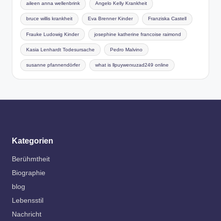
aileen anna wellenbrink
Angelo Kelly Krankheit
bruce willis krankheit
Eva Brenner Kinder
Franziska Castell
Frauke Ludowig Kinder
josephine katherine francoise raimond
Kasia Lenhardt Todesursache
Pedro Malvino
susanne pfannendörfer
what is llpuywerxuzad249 online
Kategorien
Berühmtheit
Biographie
blog
Lebensstil
Nachricht