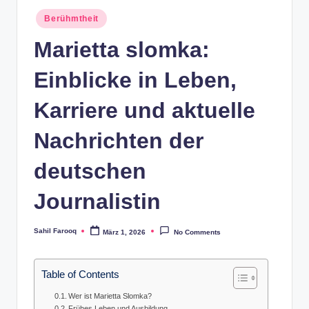
Posted
Berühmtheit
in
Marietta slomka:
Einblicke in Leben,
Karriere und aktuelle
Nachrichten der
deutschen
Journalistin
Sahil Farooq
März 1, 2026
No Comments
Posted
by
Table of Contents
Wer ist Marietta Slomka?
Frühes Leben und Ausbildung