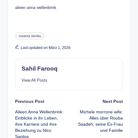
aileen anna wellenbrink
Tags:
marietta slomka
Last updated on März 1, 2026
Sahil Farooq
View All Posts
Post
Previous Post
Next Post
Aileen Anna Wellenbrink:
Michele morrone wife:
navigation
Einblicke in ihr Leben,
Alles über Rouba
ihre Karriere und ihre
Saadeh, seine Ex-Frau
Beziehung zu Nico
und Familie
Santos