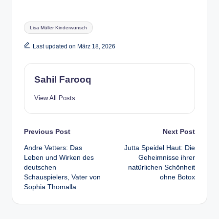
Tags:
Lisa Müller Kinderwunsch
Last updated on März 18, 2026
Sahil Farooq
View All Posts
Post
Previous Post
Next Post
Andre Vetters: Das
Jutta Speidel Haut: Die
navigation
Leben und Wirken des
Geheimnisse ihrer
deutschen
natürlichen Schönheit
Schauspielers, Vater von
ohne Botox
Sophia Thomalla