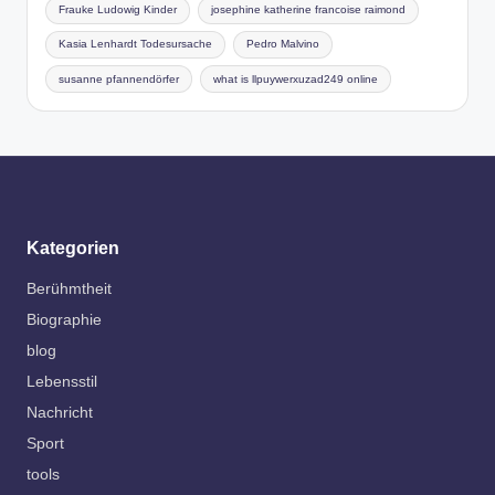
Frauke Ludowig Kinder
josephine katherine francoise raimond
Kasia Lenhardt Todesursache
Pedro Malvino
susanne pfannendörfer
what is llpuywerxuzad249 online
Kategorien
Berühmtheit
Biographie
blog
Lebensstil
Nachricht
Sport
tools