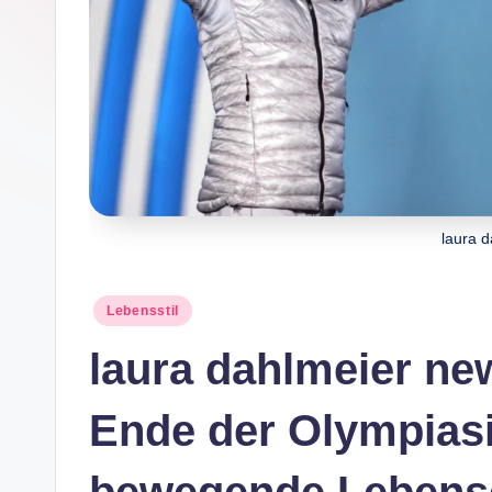
laura 
Posted
Lebensstil
in
laura dahlmeier ne
Ende der Olympiasi