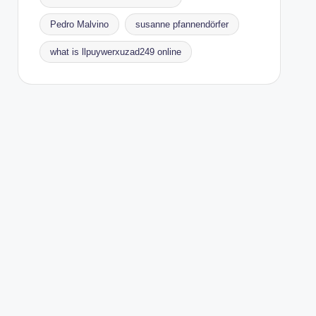
Pedro Malvino
susanne pfannendörfer
what is llpuywerxuzad249 online