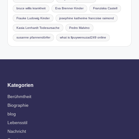
bruce willis krankheit
Eva Brenner Kinder
Franziska Castell
Frauke Ludowig Kinder
josephine katherine francoise raimond
Kasia Lenhardt Todesursache
Pedro Malvino
susanne pfannendörfer
what is llpuywerxuzad249 online
Kategorien
Berühmtheit
Biographie
blog
Lebensstil
Nachricht