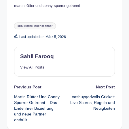
martin rütter und conny sporrer getrennt
Tags:
julia leischik lebenspartner
Last updated on März 5, 2026
Sahil Farooq
View All Posts
Post
Previous Post
Next Post
Martin Rütter Und Conny
xashuyqadvolls Cricket:
navigation
Sporrer Getrennt – Das
Live Scores, Regeln und
Ende ihrer Beziehung
Neuigkeiten
und neue Partner
enthüllt