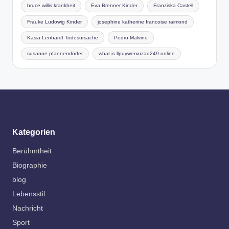
bruce willis krankheit
Eva Brenner Kinder
Franziska Castell
Frauke Ludowig Kinder
josephine katherine francoise raimond
Kasia Lenhardt Todesursache
Pedro Malvino
susanne pfannendörfer
what is llpuywerxuzad249 online
Kategorien
Berühmtheit
Biographie
blog
Lebensstil
Nachricht
Sport